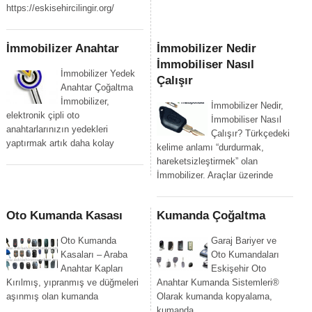
https://eskisehircilingir.org/
İmmobilizer Anahtar
İmmobilizer Nedir
İmmobiliser Nasıl
İmmobilizer Yedek
Çalışır
Anahtar Çoğaltma
İmmobilizer,
İmmobilizer Nedir,
elektronik çipli oto
İmmobiliser Nasıl
anahtarlarınızın yedekleri
Çalışır? Türkçedeki
yaptırmak artık daha kolay
kelime anlamı “durdurmak,
hareketsizleştirmek” olan
İmmobilizer. Araçlar üzerinde
Oto Kumanda Kasası
Kumanda Çoğaltma
Oto Kumanda
Garaj Bariyer ve
Kasaları – Araba
Oto Kumandaları
Anahtar Kapları
Eskişehir Oto
Kırılmış, yıpranmış ve düğmeleri
Anahtar Kumanda Sistemleri®
aşınmış olan kumanda
Olarak kumanda kopyalama,
kumanda