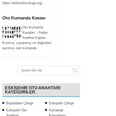
https://eskisehircilingir.org/
Oto Kumanda Kasası
Oto Kumanda
Kasaları – Araba
Anahtar Kapları
Kırılmış, yıpranmış ve düğmeleri
aşınmış olan kumanda
ESKIŞEHIR OTO ANAHTARI
KATEGORILER
Büyükdere Çilingir
Eskişehir Çilingir
Eskişehir Oto
Kumanda
Anahtarı
Kopyalama