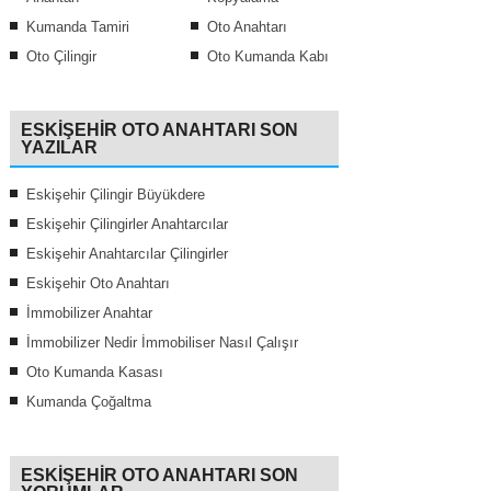
Kumanda Tamiri
Oto Anahtarı
Oto Çilingir
Oto Kumanda Kabı
ESKIŞEHIR OTO ANAHTARI SON
YAZILAR
Eskişehir Çilingir Büyükdere
Eskişehir Çilingirler Anahtarcılar
Eskişehir Anahtarcılar Çilingirler
Eskişehir Oto Anahtarı
İmmobilizer Anahtar
İmmobilizer Nedir İmmobiliser Nasıl Çalışır
Oto Kumanda Kasası
Kumanda Çoğaltma
ESKIŞEHIR OTO ANAHTARI SON