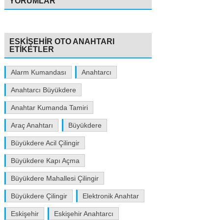
YORUMLAR
ESKIŞEHIR OTO ANAHTARI
ETIKETLER
Alarm Kumandası
Anahtarcı
Anahtarcı Büyükdere
Anahtar Kumanda Tamiri
Araç Anahtarı
Büyükdere
Büyükdere Acil Çilingir
Büyükdere Kapı Açma
Büyükdere Mahallesi Çilingir
Büyükdere Çilingir
Elektronik Anahtar
Eskişehir
Eskişehir Anahtarcı