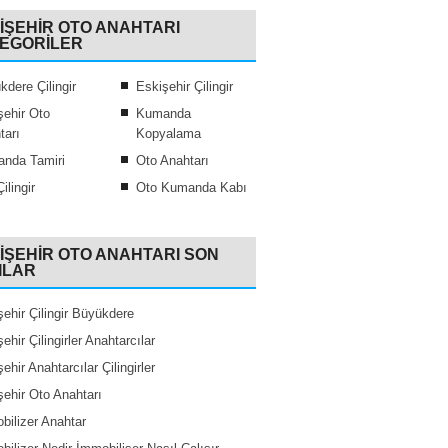
IŞEHIR OTO ANAHTARI
EGORILER
kdere Çilingir
Eskişehir Çilingir
şehir Oto
Kumanda
tarı
Kopyalama
nda Tamiri
Oto Anahtarı
ilingir
Oto Kumanda Kabı
IŞEHIR OTO ANAHTARI SON
ILAR
şehir Çilingir Büyükdere
ehir Çilingirler Anahtarcılar
ehir Anahtarcılar Çilingirler
şehir Oto Anahtarı
bilizer Anahtar