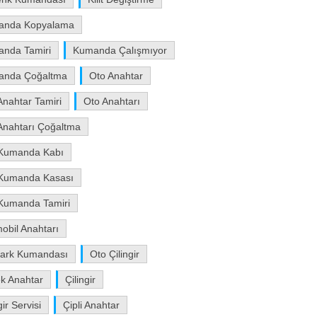
anda Kopyalama
nda Tamiri
Kumanda Çalışmıyor
anda Çoğaltma
Oto Anahtar
Anahtar Tamiri
Oto Anahtarı
Anahtarı Çoğaltma
Kumanda Kabı
Kumanda Kasası
Kumanda Tamiri
obil Anahtarı
ark Kumandası
Oto Çilingir
k Anahtar
Çilingir
gir Servisi
Çipli Anahtar