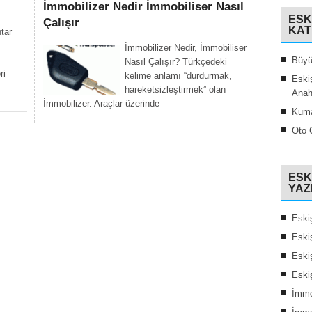
İmmobilizer Nedir İmmobiliser Nasıl
ESK
Çalışır
KAT
tar
İmmobilizer Nedir, İmmobiliser
Büyü
Nasıl Çalışır? Türkçedeki
ri
kelime anlamı “durdurmak,
Eski
hareketsizleştirmek” olan
Anah
İmmobilizer. Araçlar üzerinde
Kuma
Oto Ç
ESK
YAZ
Eski
Eskiş
Eskiş
Eski
İmmo