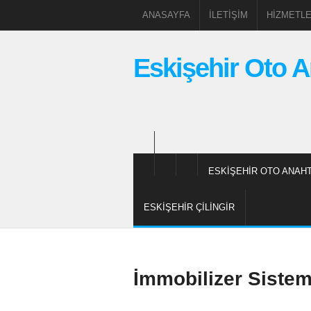
ANASAYFA
İLETIŞIM
HIZMETLE
Eskişehir Oto A
ESKIŞEHIR OTO ANAHT
ESKIŞEHIR ÇILINGIR
İmmobilizer Sistem