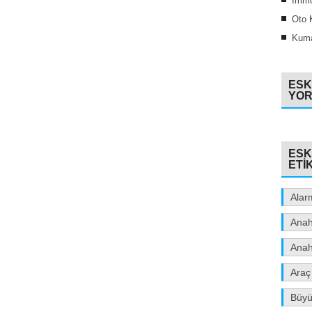
İmmo
Oto 
Kuma
ESK
YO
ESK
ETI
Alar
Anah
Anah
Araç
Büyük