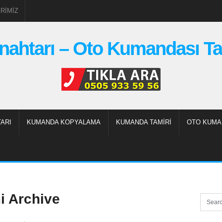
RIMIZ
nahtarı – Oto Kumandası Ta
ARI
KUMANDA KOPYALAMA
KUMANDA TAMIRI
OTO KUMA
i Archive