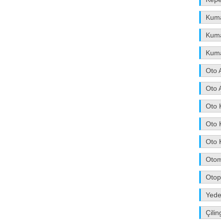
Kum
Kuma
Kum
Oto 
Oto 
Oto 
Oto 
Oto 
Otom
Otop
Yede
Çilin