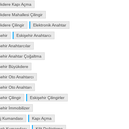
kdere Kapı Açma
kdere Mahallesi Çilingir
kdere Çilingir
Elektronik Anahtar
şehir
Eskişehir Anahtarcı
şehir Anahtarcılar
şehir Anahtar Çoğaltma
şehir Büyükdere
şehir Oto Anahtarcı
şehir Oto Anahtarı
ehir Çilingir
Eskişehir Çilingirler
şehir İmmobilizer
j Kumandası
Kapı Açma
enk Kumandası
Kilit Değiştirme