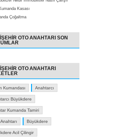
bilizer Nedir İmmobiliser Nasıl Çalışır
Kumanda Kasası
nda Çoğaltma
IŞEHIR OTO ANAHTARI SON
RUMLAR
IŞEHIR OTO ANAHTARI
KETLER
m Kumandası
Anahtarcı
tarcı Büyükdere
tar Kumanda Tamiri
 Anahtarı
Büyükdere
dere Acil Çilingir