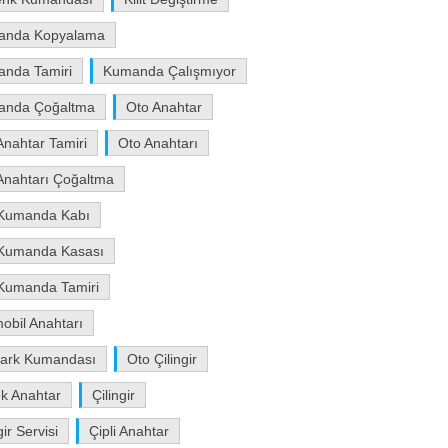
anda Kopyalama
nda Tamiri
Kumanda Çalışmıyor
anda Çoğaltma
Oto Anahtar
Anahtar Tamiri
Oto Anahtarı
Anahtarı Çoğaltma
Kumanda Kabı
Kumanda Kasası
Kumanda Tamiri
obil Anahtarı
ark Kumandası
Oto Çilingir
k Anahtar
Çilingir
gir Servisi
Çipli Anahtar