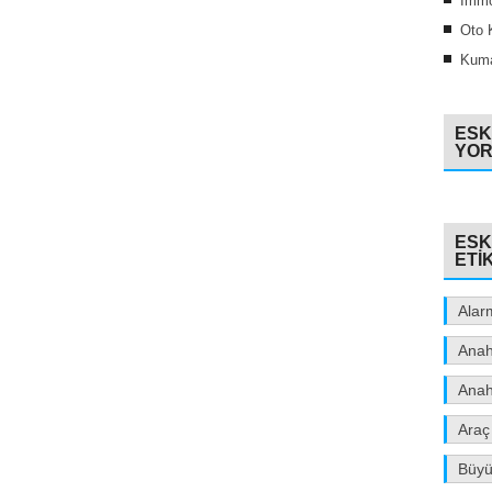
İmmo
Oto 
Kuma
ESK
YO
ESK
ETI
Alar
Anah
Anah
Araç
Büyük