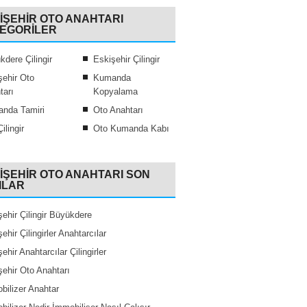
IŞEHIR OTO ANAHTARI
EGORILER
kdere Çilingir
Eskişehir Çilingir
şehir Oto
Kumanda
tarı
Kopyalama
nda Tamiri
Oto Anahtarı
ilingir
Oto Kumanda Kabı
IŞEHIR OTO ANAHTARI SON
ILAR
şehir Çilingir Büyükdere
ehir Çilingirler Anahtarcılar
ehir Anahtarcılar Çilingirler
şehir Oto Anahtarı
bilizer Anahtar