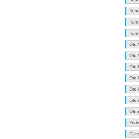
Kum
Kuma
Kum
Oto 
Oto 
Oto 
Oto 
Oto 
Otom
Otop
Yede
Çilin