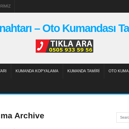
RIMIZ
nahtarı – Oto Kumandası Ta
ARI
KUMANDA KOPYALAMA
KUMANDA TAMIRI
OTO KUMA
çma Archive