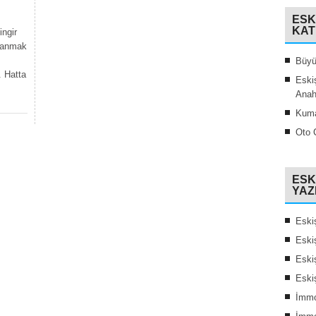
ESK
KAT
ingir
lanmak
Büyü
. Hatta
Eski
Anah
Kuma
Oto Ç
ESK
YAZ
Eski
Eskiş
Eskiş
Eski
İmmo