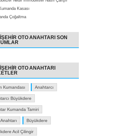
bilizer Nedir İmmobiliser Nasıl Çalışır
Kumanda Kasası
nda Çoğaltma
IŞEHIR OTO ANAHTARI SON
RUMLAR
IŞEHIR OTO ANAHTARI
KETLER
m Kumandası
Anahtarcı
tarcı Büyükdere
tar Kumanda Tamiri
 Anahtarı
Büyükdere
dere Acil Çilingir