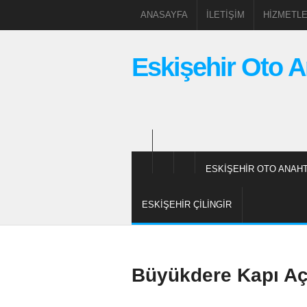
ANASAYFA
İLETIŞIM
HIZMETLE
Eskişehir Oto A
ESKIŞEHIR OTO ANAHT
ESKIŞEHIR ÇILINGIR
Büyükdere Kapı A