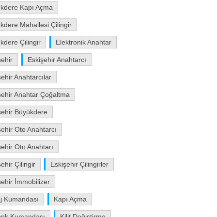
kdere Kapı Açma
kdere Mahallesi Çilingir
kdere Çilingir
Elektronik Anahtar
şehir
Eskişehir Anahtarcı
şehir Anahtarcılar
şehir Anahtar Çoğaltma
şehir Büyükdere
şehir Oto Anahtarcı
şehir Oto Anahtarı
ehir Çilingir
Eskişehir Çilingirler
şehir İmmobilizer
j Kumandası
Kapı Açma
enk Kumandası
Kilit Değiştirme